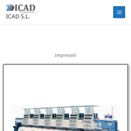
Ir
al
ICAD S.L.
contenido
Impressió​